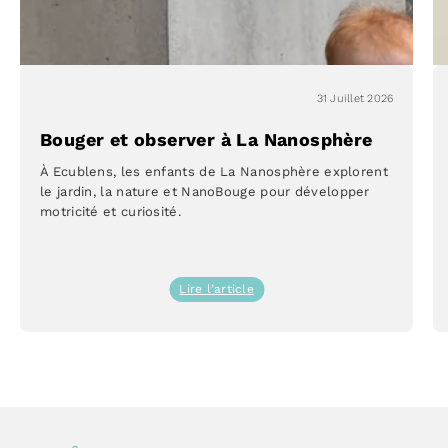
31 Juillet 2026
Bouger et observer à La Nanosphère
À Ecublens, les enfants de La Nanosphère explorent
le jardin, la nature et NanoBouge pour développer
motricité et curiosité.
:
Lire l’article
Bouger
et
observer
à
La
Nanosphère