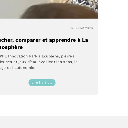
17 Juillet 2026
cher, comparer et apprendre à La
nosphère
EPFL Innovation Park à Ecublens, pierres
ieuses et jeux d’eau éveillent les sens, le
age et l’autonomie.
:
Lire l’article
Toucher,
comparer
et
apprendre
à
La