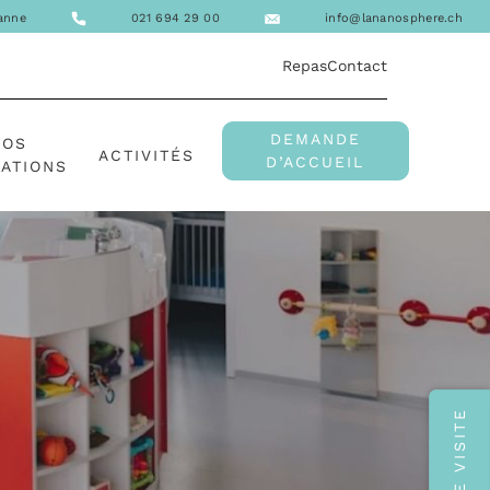
sanne
021 694 29 00
info@lananosphere.ch
Repas
Contact
DEMANDE
NOS
ACTIVITÉS
D’ACCUEIL
ATIONS