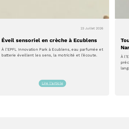
23 Juillet 2026
Éveil sensoriel en crèche à Ecublens
Tou
Na
À l’EPFL Innovation Park à Ecublens, eau parfumée et
batterie éveillent les sens, la motricité et l’écoute.
À l’
préc
lang
:
Lire l’article
Éveil
sensoriel
en
crèche
à
Ecublens