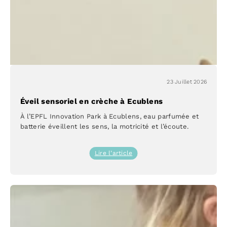
23 Juillet 2026
Éveil sensoriel en crèche à Ecublens
À l’EPFL Innovation Park à Ecublens, eau parfumée et
batterie éveillent les sens, la motricité et l’écoute.
:
Lire l’article
Éveil
sensoriel
en
crèche
à
Ecublens