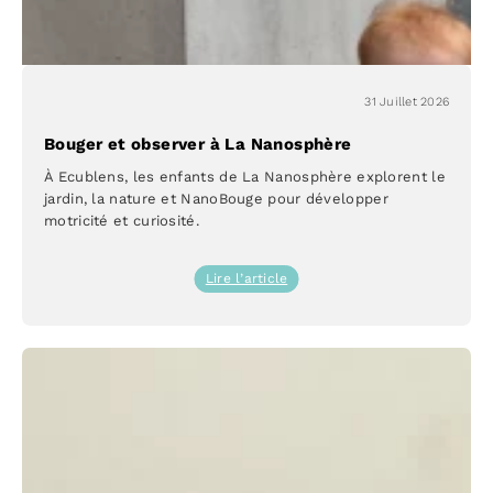
31 Juillet 2026
Bouger et observer à La Nanosphère
À Ecublens, les enfants de La Nanosphère explorent le
jardin, la nature et NanoBouge pour développer
motricité et curiosité.
:
Lire l’article
Bouger
et
observer
à
La
Nanosphère