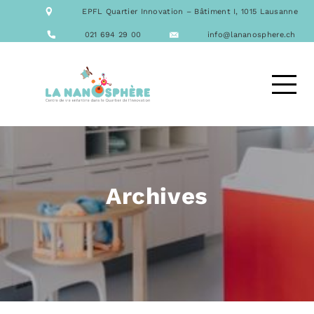
NOTRE ÉQUIPE
EPFL Quartier Innovation – Bâtiment I, 1015 Lausanne
NOS FORMATIONS
ACTIVITÉS
021 694 29 00
info@lananosphere.ch
LES REPAS
NOUS CONTACTER
DEMANDE D’ACCUEIL
Archives