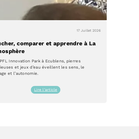
17 Juillet 2026
cher, comparer et apprendre à La
nosphère
EPFL Innovation Park à Ecublens, pierres
ieuses et jeux d’eau éveillent les sens, le
age et l’autonomie.
:
Lire l’article
Toucher,
comparer
et
apprendre
à
La