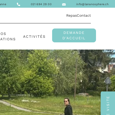
sanne
021 694 29 00
info@lananosphere.ch
Repas
Contact
DEMANDE
NOS
ACTIVITÉS
D’ACCUEIL
ATIONS