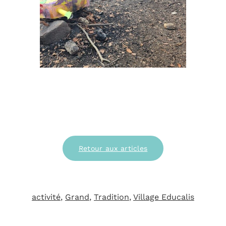
Retour aux articles
activité
, 
Grand
, 
Tradition
, 
Village Educalis