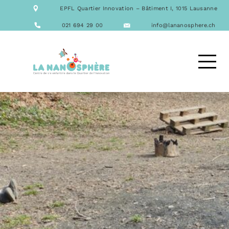
NOTRE ÉQUIPE
EPFL Quartier Innovation – Bâtiment I, 1015 Lausanne
NOS FORMATIONS
ACTIVITÉS
021 694 29 00
info@lananosphere.ch
LES REPAS
NOUS CONTACTER
DEMANDE D’ACCUEIL