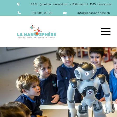
NOTRE ÉQUIPE
EPFL Quartier Innovation – Bâtiment I, 1015 Lausanne
NOS FORMATIONS
ACTIVITÉS
021 694 29 00
info@lananosphere.ch
LES REPAS
NOUS CONTACTER
DEMANDE D’ACCUEIL