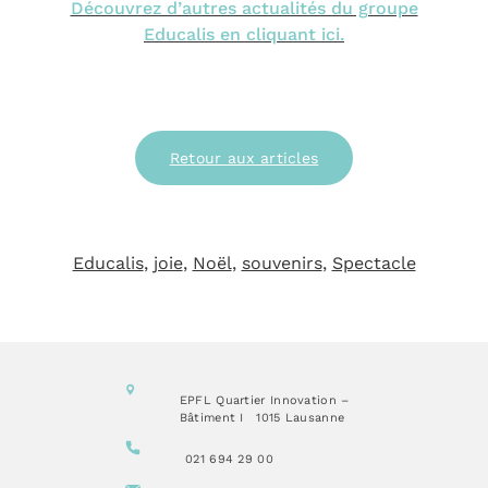
Découvrez d’autres actualités du groupe
Educalis en cliquant ici.
Retour aux articles
Educalis
, 
joie
, 
Noël
, 
souvenirs
, 
Spectacle
EPFL Quartier Innovation –
Bâtiment I
1015 Lausanne
021 694 29 00