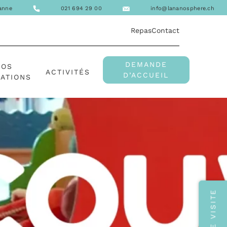
sanne
021 694 29 00
info@lananosphere.ch
Repas
Contact
DEMANDE
NOS
ACTIVITÉS
D’ACCUEIL
ATIONS