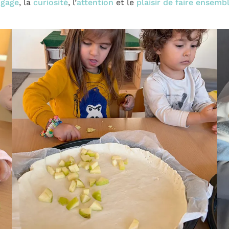
ngage
, la
curiosité
, l’
attention
et le
plaisir de faire ensemb