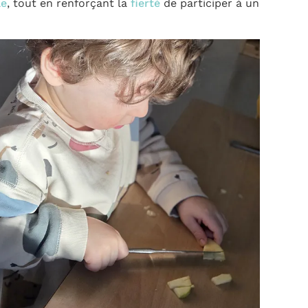
le
, tout en renforçant la
fierté
de participer à un