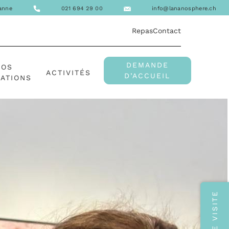
sanne
021 694 29 00
info@lananosphere.ch
Repas
Contact
DEMANDE
NOS
ACTIVITÉS
D’ACCUEIL
ATIONS