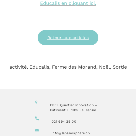
Educalis en cliquant ici.
Retour aux articles
activité
, 
Educalis
, 
Ferme des Morand
, 
Noël
, 
Sortie
EPFL Quartier Innovation –
Bâtiment I
1015 Lausanne
021 694 29 00
info@lananosphere.ch