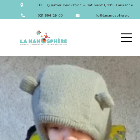
NOTRE ÉQUIPE
EPFL Quartier Innovation – Bâtiment I, 1015 Lausanne
NOS FORMATIONS
ACTIVITÉS
021 694 29 00
info@lananosphere.ch
LES REPAS
NOUS CONTACTER
DEMANDE D’ACCUEIL